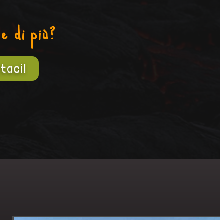
ne di più?
taci!