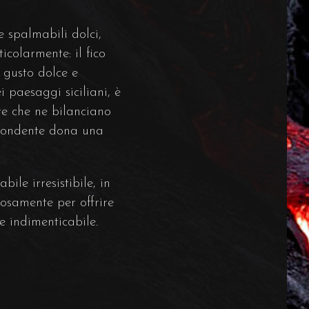
 spalmabili dolci,
icolarmente: il fico
l gusto dolce e
i paesaggi siciliani, è
te che ne bilanciano
o fondente dona una
ile irresistibile, in
iosamente per offrire
e indimenticabile.