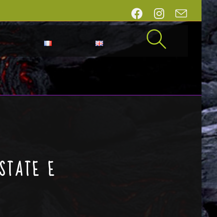
i
STATE E